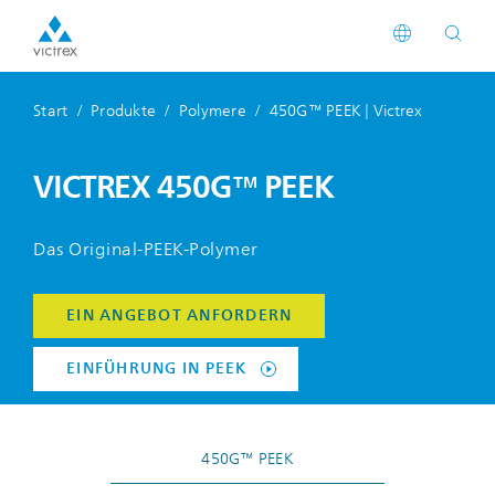
EN
Start
Produkte
Polymere
450G™ PEEK | Victrex
DE
CN
VICTREX 450G™ PEEK
JA
KO
Das Original-PEEK-Polymer
EIN ANGEBOT ANFORDERN
EINFÜHRUNG IN PEEK
450G™ PEEK