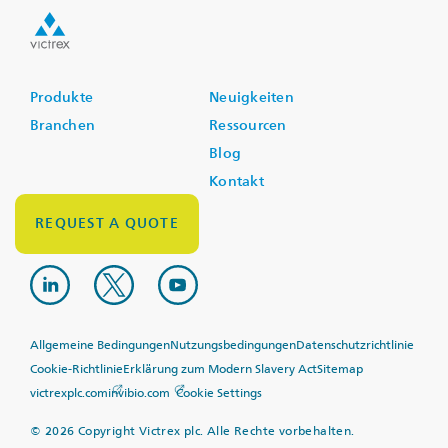
Produkte
Neuigkeiten
Branchen
Ressourcen
Blog
Kontakt
REQUEST A QUOTE
FOLGEN SIE UNS
Allgemeine Bedingungen
Nutzungsbedingungen
Datenschutzrichtlinie
Cookie-Richtlinie
Erklärung zum Modern Slavery Act
Sitemap
victrexplc.com
invibio.com
Cookie Settings
©
2026
Copyright Victrex plc. Alle Rechte vorbehalten.